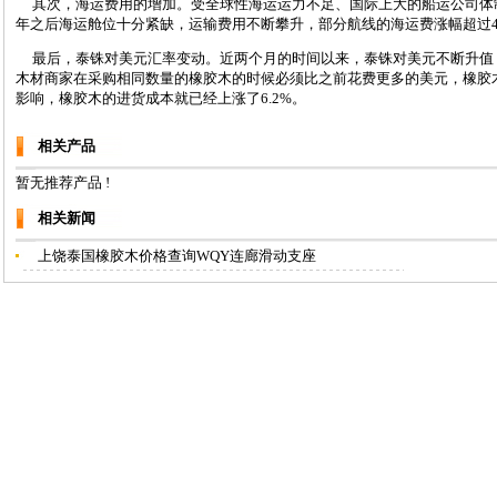
其次，海运费用的增加。受全球性海运运力不足、国际上大的船运公司体制
年之后海运舱位十分紧缺，运输费用不断攀升，部分航线的海运费涨幅超过40
最后，泰铢对美元汇率变动。近两个月的时间以来，泰铢对美元不断升值，汇率比
木材商家在采购相同数量的橡胶木的时候必须比之前花费更多的美元，橡胶
影响，橡胶木的进货成本就已经上涨了6.2%。
相关产品
暂无推荐产品 !
相关新闻
上饶泰国橡胶木价格查询WQY连廊滑动支座