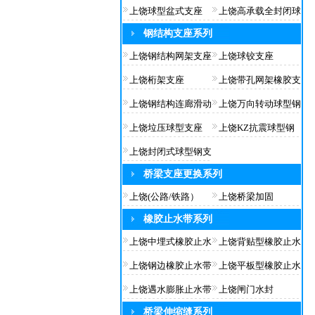
上饶球型盆式支座
上饶高承载全封闭球
钢结构支座系列
上饶钢结构网架支座
上饶球铰支座
上饶桁架支座
上饶带孔网架橡胶支
上饶钢结构连廊滑动
上饶万向转动球型钢
上饶垃压球型支座
上饶KZ抗震球型钢
上饶封闭式球型钢支
桥梁支座更换系列
上饶(公路/铁路）
上饶桥梁加固
橡胶止水带系列
上饶中埋式橡胶止水
上饶背贴型橡胶止水
上饶钢边橡胶止水带
上饶平板型橡胶止水
上饶遇水膨胀止水带
上饶闸门水封
桥梁伸缩缝系列