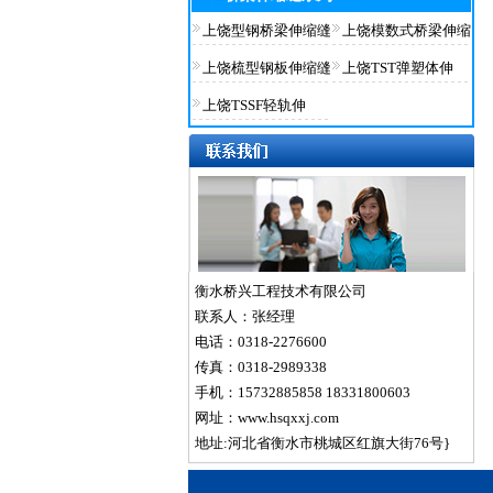
上饶型钢桥梁伸缩缝
上饶模数式桥梁伸缩
上饶梳型钢板伸缩缝
上饶TST弹塑体伸
上饶TSSF轻轨伸
衡水桥兴工程技术有限公司
联系人：张经理
电话：0318-2276600
传真：0318-2989338
手机：15732885858 18331800603
网址：www.hsqxxj.com
地址:河北省衡水市桃城区红旗大街76号}