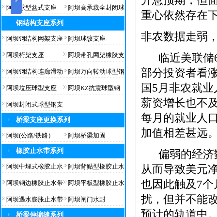
升息预期，但
阿坝球型盆式支座
阿坝高承载全封闭球
重心依然存在
钢结构支座系列
非农数据走弱
阿坝钢结构网架支座
阿坝球铰支座
阿坝桁架支座
阿坝带孔网架橡胶支
临近美联储6
部分投资者看
阿坝钢结构连廊滑动
阿坝万向转动球型钢
国5月非农就业
阿坝垃压球型支座
阿坝KZ抗震球型钢
薪资增长也不
阿坝封闭式球型钢支
每月的就业人口只
桥梁支座更换系列
加值相差甚远
阿坝(公路/铁路）
阿坝桥梁加固
橡胶止水带系列
偏弱的经济数
阿坝中埋式橡胶止水
阿坝背贴型橡胶止水
从而导致美元净
也因此触及7
阿坝钢边橡胶止水带
阿坝平板型橡胶止水
扰，但并不能
阿坝遇水膨胀止水带
阿坝闸门水封
预计的轨道中。
桥梁伸缩缝系列