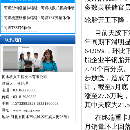
多数美联储官
阿坝型钢桥梁伸缩缝
阿坝模数式桥梁伸缩
阿坝梳型钢板伸缩缝
阿坝TST弹塑体伸
轮胎开工下降
阿坝TSSF轻轨伸
目前天胶下游
年同期下滑明
64.95%，环
胎企业半钢胎开工
7.40个百分
步放慢，造成
衡水桥兴工程技术有限公司
联系人：张经理
计，截至5月底，青
电话：0318-2276600
涨至27.6万吨，
传真：0318-2989338
手机：15732885858 18331800603
其中天胶为21.
网址：www.hsqxxj.com
在终端重卡环
地址:河北省衡水市桃城区红旗大街76号}
月销量环比回落