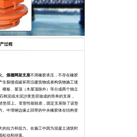
生产过程
化。
煤棚网架支座
不用橡胶承压，不存在橡胶
产生裂缝或破坏而沿建筑物或者构筑物施工缝
、楼板、屋顶（木屋顶除外）等分成两个独立
 石棉泥或水泥沙浆垫层做成的简单的支座，
上述垫层上。变形性能较差，固定支座除了设垫
力。中埋钢边缘止回带的中央橡胶体在结构变
大的拉力和扭力。在施工中因为混凝土浇筑时
现松动和掉落。