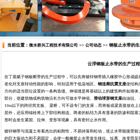
当前位置：
衡水桥兴工程技术有限公司
>>
公司动态
>> 钢板止水带的
云浮钢板止水带的生产过程
在丁基腻子钢板断带的生产过程中，可以先将镀锌钢带插入橡胶中心形成硫
老化对支座转动性能的影响，特别适用于低温地区。
钢连廊抗震支座
使结构
方向的适当部位设置的一条构造缝。伸缩缝是将基础以上的建筑构件如墙体
部分，使建筑物或构筑物沿长方向可做水平伸缩。
滑动球形钢支座
由油毡、
10m以下的跨径简支板、 梁桥，可不设专门的支座，而将板或梁直接放在
层外，还应用锚栓将上下部结构相连。两者的粘结力具有显著的防渗和阻塞
形时会发生紧固、拉伸、变形等现象，具有密封止水作用。
镀锌钢带与混凝土有着杰出的粘附性，不易掉落和松动，使止水带能接受较
的巨大振动力和不易固定，会使一般橡胶止水带发生移位、扯离、改变而呈