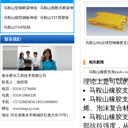
马鞍山型钢桥梁伸缩
马鞍山模数式桥梁伸
马鞍山梳型钢板伸缩
马鞍山TST弹塑体
马鞍山TSSF轻轨
马鞍山MQZ球型钢橡胶支
相关新闻
马鞍山橡胶支座push-count
衡水桥兴工程技术有限公司
countsystem是一种
理论上是可以
联系人：张经理
电话：0318-2276600
马鞍山橡胶
传真：0318-2989338
马鞍山橡胶
手机：15732885858 18331800603
烯、泡沫复合
网址：www.hsqxxj.com
地址:河北省衡水市桃城区红旗大街76号}
马鞍山橡胶
部抗拉强度，