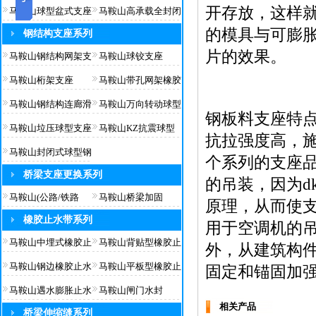
开存放，这样
马鞍山球型盆式支座
马鞍山高承载全封闭
的模具与可膨
钢结构支座系列
片的效果。
马鞍山钢结构网架支
马鞍山球铰支座
马鞍山桁架支座
马鞍山带孔网架橡胶
马鞍山钢结构连廊滑
马鞍山万向转动球型
钢板料支座特
马鞍山垃压球型支座
马鞍山KZ抗震球型
抗拉强度高，施
马鞍山封闭式球型钢
个系列的支座品
桥梁支座更换系列
的吊装，因为d
马鞍山(公路/铁路
马鞍山桥梁加固
原理，从而使支
橡胶止水带系列
用于空调机的
马鞍山中埋式橡胶止
马鞍山背贴型橡胶止
外，从建筑构
马鞍山钢边橡胶止水
马鞍山平板型橡胶止
固定和锚固加强
马鞍山遇水膨胀止水
马鞍山闸门水封
相关产品
桥梁伸缩缝系列