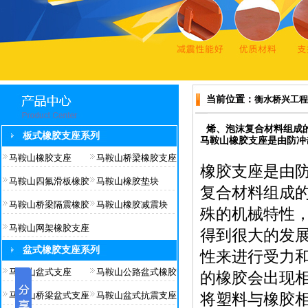
当前位置：
衡水桥兴工程
烯、泡沫复合材料组成
板式橡胶支座系列
马鞍山橡胶支座是由防冲
马鞍山橡胶支座
马鞍山桥梁橡胶支座
橡胶支座是由
马鞍山四氟滑板橡胶
马鞍山橡胶垫块
复合材料组成
马鞍山桥梁隔震橡胶
马鞍山橡胶减震块
殊的机械特性
马鞍山网架橡胶支座
得到很大的发
盆式橡胶支座系列
性来进行受力
马鞍山盆式支座
马鞍山公路盆式橡胶
的橡胶会出现
马鞍山桥梁盆式支座
马鞍山盆式抗震支座
将塑料与橡胶