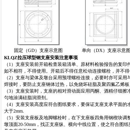
固定（GD）支座示意图
单向（DX）支座示意
KLQZ拉压球型钢支座安装注意事项
（1）支座安装前开箱检查装箱清单、原材料检验报告的复印
如不相符，不得使用。开箱后不得任意松动连接螺栓，并不得
（2）支座与梁体及墩台采用预埋螺栓连接，必要时亦可采用
焊接时，要防止支座钢体过热，以免烧坏硅脂及聚四氟乙烯板
（3）支座安装时，支座的相对滑动面应用丙酮、酒精仔细擦
匀地涂满硅脂润滑剂。
（4）支座安装高度应符合图纸要求，要保证支座支承平面的
大于2mm.
（5）安装支座板及地脚螺栓时，在下支座板四角用钢楔块调
墩顶面20-50mm，找正支座纵、横向中线位置，使之符合图