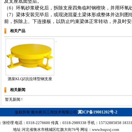
及支座底面垫层。
（6）环氧砂浆硬化后，拆除支座四角临时钢楔块，并用环氧
（7）梁体安装完毕后，或现浇混凝土梁体形成整体并达到图
前，拆除上、下连接板，以防止约束梁体正常转动，并及时安
相关产品
.
酒泉KLQZ抗拉球型钢支座
相关新闻
暂无新闻 !
版权所有 衡水桥兴工程技术有限公司
冀ICP备19001202号-2
经理 电话：0318-2276600 传真：0318-2989338 手机：15732885858 18331
地址:河北省衡水市桃城区红旗大街76号 网址：www.hsqxxj.com