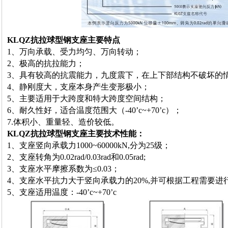
KLQZ抗拉球型钢支座主要特点
1、万向承载、受力均匀、万向转动；
2、极高的抗拉能力；
3、具有较高的抗震能力，九度震下，在上下部结构不破坏的
4、静刚度大，支座本身产生变形极小；
5、主要适用于大跨度和特大跨度空间结构；
6、耐久性好，适合温度范围大（-40’c~+70’c）；
7.体积小、重量轻、造价较低。
KLQZ抗拉球型钢支座主要技术性能：
1、支座竖向承载力1000~60000kN,分为25级；
2、支座转角为0.02rad/0.03rad和0.05rad;
3、支座水平摩擦系数为≤0.03；
4、支座水平抗力大于竖向承载力的20%,并可根据工程需要进
5、支座适用温度：-40’c~+70’c