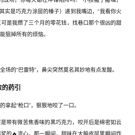
（其实是巧克力涂层的榛子）递到我嘴边，“我看你火
这可是我攒了三个月的零花钱，找巷口那个很凶的甜
能狙掉所有的烦恼。
全场的“巴雷特”，鼻尖突然莫名其妙地有点发酸。
愈的药引
的拿起“枪口”，狠狠地咬了一口。
层是带有微苦焦香味的黑巧克力，咬开后是绵密如云
浆的🔥流心。那一瞬间，甜味在大脑皮层里瞬间炸