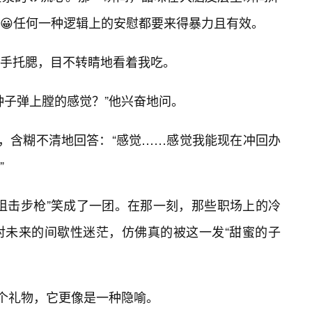
😀任何一种逻辑上的安慰都要来得暴力且有效。
双手托腮，目不转睛地看着我吃。
种子弹上膛的感觉？”他兴奋地问。
”，含糊不清地回答：“感觉……感觉我能现在冲回办
”
狙击步枪”笑成了一团。在那一刻，那些职场上的冷
对未来的间歇性迷茫，仿佛真的被这一发“甜蜜的子
一个礼物，它更像是一种隐喻。