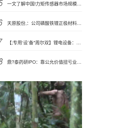
一文了解中国!力矩传感器市场规模、产业链图谱及市场全景分析（智研咨询发布）
天原股份,：公司磷酸铁锂正极材料一期产线2024年9月实现批量供货
【;专用‘设’备*周尔双】锂电设备：出口管制不等于禁止出口，看好头部设备商规范出海
鼎?泰药研IPO：靠公允价值扭亏业绩可持续性存疑 对赌协议压身估值两年增近13倍