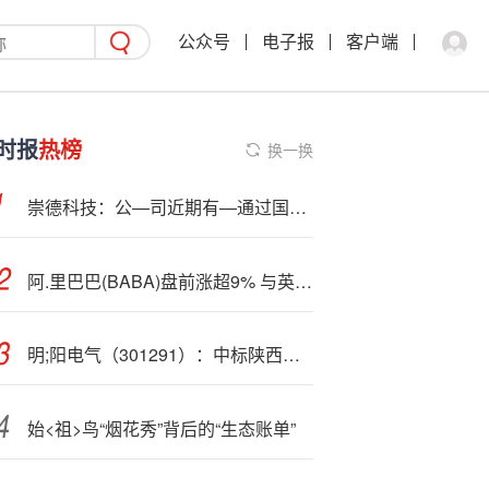
公众号
电子报
客户端
时报
热榜
换一换
崇德科技：公—司近期有—通过国际风电齿轮箱头部企业 VDA 6.3 过程审核
阿.里巴巴(BABA)盘前涨超9% 与英伟达(NVDA)开展Physical AI合作
明;阳电气（301291）：中标陕西省煤炭物资供应公司采购项目，中标金额为1936.30万元
始<祖>鸟“烟花秀”背后的“生态账单”