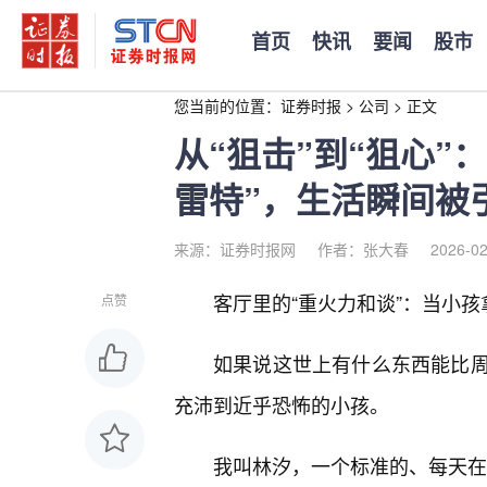
首页
快讯
要闻
股市
您当前的位置：
证券时报
>
公司
>
正文
从“狙击”到“狙心”
雷特”，生活瞬间被
来源：证券时报网
作者：张大春
2026-02
客厅里的“重火力和谈”：当小
点赞
如果说这世上有什么东西能比
充沛到近乎恐怖的小孩。
我叫林汐，一个标准的、每天在P