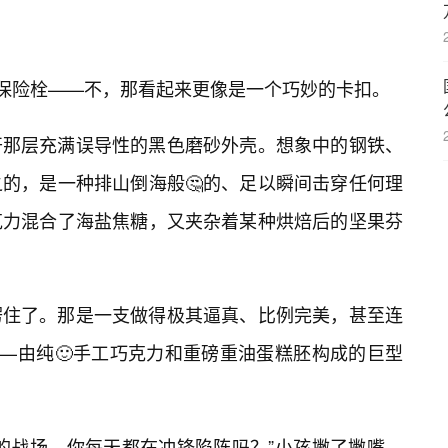
一个保险栓——不，那看起来更像是一个巧妙的卡扣。
开那层充满误导性的黑色磨砂外壳。想象中的钢铁、
的，是一种排山倒海般🤔的、足以瞬间击穿任何理
克力混合了海盐焦糖，又夹杂着某种烘焙后的坚果芬
愣住了。那是一支做得极其逼真、比例完美，甚至连
——由纯🙂手工巧克力和重磅重油蛋糕胚构成的巨型
的战场，你每天都在冲锋陷阵吗？”小孩撇了撇嘴，