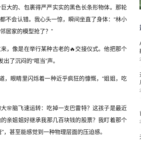
个巨大的、包裹得严严实实的黑色长条形物体。那轮
都不会认错。我心头一惊，瞬间坐直了身体：“林小
邻居家的模型抢了？”
来，像是在举行某种古老的🔥交接仪式。他把那个
发出了沉闷的“哐当”声。
说道，眼睛里闪烁着一种近乎疯狂的慷慨，“姐姐，吃
大🌸脑飞速运转：吃掉一支巴雷特？这孩子是最近
他的亲姐姐好继承我那几百块钱的股票？我盯着那个
管”，甚至能感觉到一种物理层面的压迫感。