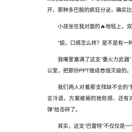
开，那种多巴胺的疯狂分泌，确实比
小孩坐在我对面的🔥地毯上，
“姐，口感怎么样？是不是有一
我嘴里塞满了这支“重火力武器
公室，把那份PPT做成😎毁灭级的。
我们两人对着那支残缺不全的“
言冷语、方案被毙的挫败感、还有
弹”给击碎了。
其实，这支“巴雷特”不仅仅是