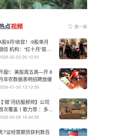
热点
视频
换一换
A股9月!收官！:9股单月
翻倍 机构：“红十月”是大
概率事件
2026-02-02 06:10:50
开盘!：美股周五高—开 8
月非农数据表明招聘放缓
2026-01-30 13:12:50
【‘银’河纺服郝帅】公司
首次覆盖丨歌力思 ：多品
牌时尚女装集团，海外业
2026-02-08 16:44:50
务预期向好
无?证经营期货获利数百