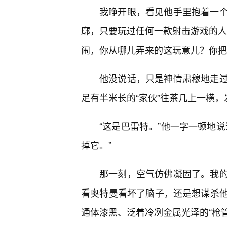
我睁开眼，看见他手里抱着一
廓，只要玩过任何一款射击游戏的人
闹，你从哪儿弄来的这玩意儿？你把
他没说话，只是神情肃穆地走过
足有半米长的“家伙”往茶几上一横，
“这是巴雷特。”他一字一顿地
掉它。”
那一刻，空气仿佛凝固了。我的
看奥特曼看坏了脑子，还是想谋杀
通体漆黑、泛着冷冽金属光泽的“枪