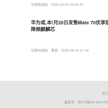
中国新闻网
2026-02-02 09:46:43
华为或,本!月20日发售Mate 70优
降频麒麟芯
证券时报网
曹晨
2025-08-05 21:44
关
备案号：
粤ICP备09109218