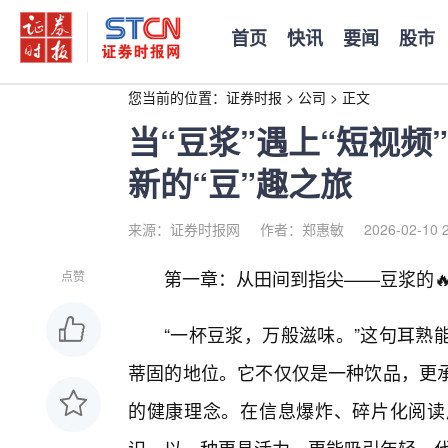
首页
快讯
要闻
股市
您当前的位置：
证券时报
>
公司
>
正文
当“豆浆”遇上“短视
新的“豆”趣之旅
来源：证券时报网
作者：郑惠敏
2026-02-10 
第一章：从田间到指尖——豆浆的🔥
点赞
“一杯豆浆，万般滋味。”这句耳熟
蒂固的地位。它不仅仅是一种饮品，更
的健康理念。在信息爆炸、碎片化阅读