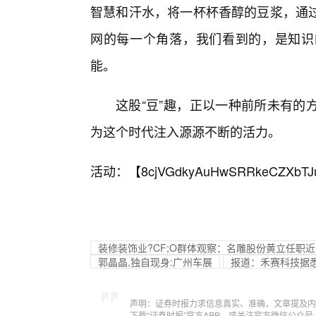
智慧和汗水，将一杯杯香醇的豆浆，通
网的每一个角落，我们看到的，是知识
能。
这股“豆”趣，正以一种前所未有的
为这个时代注入源源不断的活力。
活动：【
8cjVGdkyAuHwSRRkeCZXbTJ
装修装饰业?CF;O群体观察：名雕股份黄立任职近
郭晶晶,独自现身:广州车展
报道：禾赛科技据悉
声明：证券时报力求信息真实、准确，文章提及内
下载“证券时报”官方APP，或关注官方微信公众