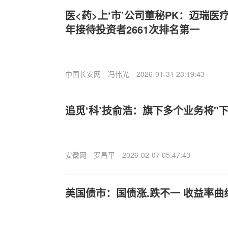
医<药>上‘市’公司董秘PK：迈瑞医
年接待投资者2661次排名第一
中国长安网
冯伟光
2026-01-31 23:19:43
追觅‘科’技俞浩：旗下多个业务将"下
安徽网
罗昌平
2026-02-07 05:47:43
美国债市：国债涨.跌不一 收益率曲