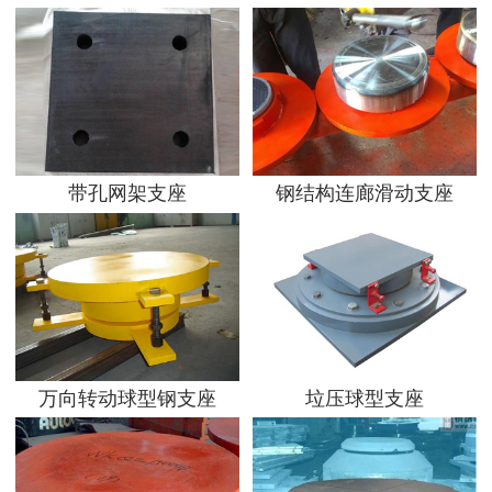
带孔网架支座
钢结构连廊滑动支座
万向转动球型钢支座
垃压球型支座