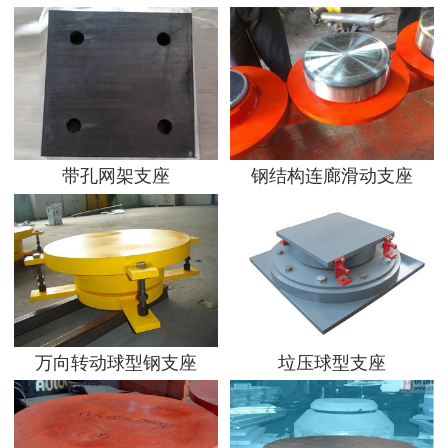
带孔网架支座
钢结构连廊滑动支座
万向转动球型钢支座
垃压球型支座