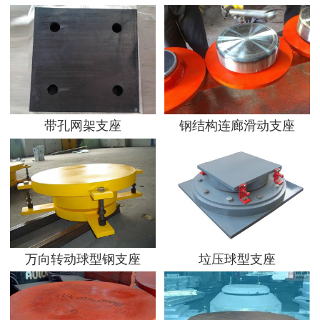
带孔网架支座
钢结构连廊滑动支座
万向转动球型钢支座
垃压球型支座