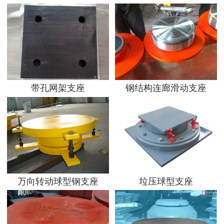
带孔网架支座
钢结构连廊滑动支座
万向转动球型钢支座
垃压球型支座