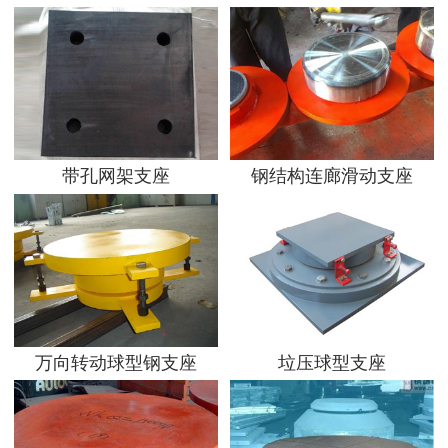
带孔网架支座
钢结构连廊滑动支座
万向转动球型钢支座
垃压球型支座