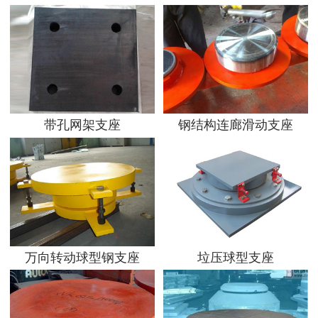
带孔网架支座
钢结构连廊滑动支座
万向转动球型钢支座
垃压球型支座