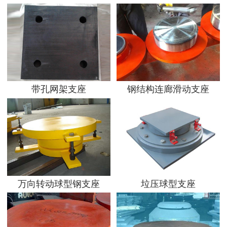
带孔网架支座
钢结构连廊滑动支座
万向转动球型钢支座
垃压球型支座