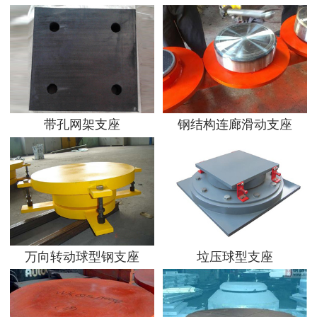
带孔网架支座
钢结构连廊滑动支座
万向转动球型钢支座
垃压球型支座