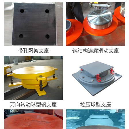
带孔网架支座
钢结构连廊滑动支座
万向转动球型钢支座
垃压球型支座