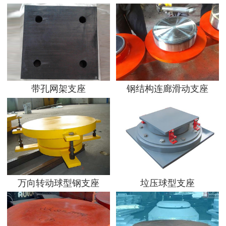
带孔网架支座
钢结构连廊滑动支座
万向转动球型钢支座
垃压球型支座