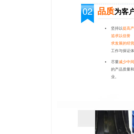
品质
为客
坚持以
提高
追求以信誉
求发展的经
工作与保证
尽量
减少中
的产品质量
业。