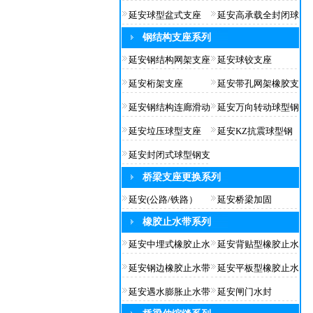
延安球型盆式支座
延安高承载全封闭球
钢结构支座系列
延安钢结构网架支座
延安球铰支座
延安桁架支座
延安带孔网架橡胶支
延安钢结构连廊滑动
延安万向转动球型钢
延安垃压球型支座
延安KZ抗震球型钢
延安封闭式球型钢支
桥梁支座更换系列
延安(公路/铁路）
延安桥梁加固
橡胶止水带系列
延安中埋式橡胶止水
延安背贴型橡胶止水
延安钢边橡胶止水带
延安平板型橡胶止水
延安遇水膨胀止水带
延安闸门水封