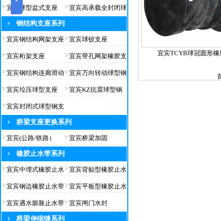
宜宾球型盆式支座
宜宾高承载全封闭球
钢结构支座系列
宜宾钢结构网架支座
宜宾球铰支座
宜宾TCYB球冠圆形
宜宾桁架支座
宜宾带孔网架橡胶支
宜宾钢结构连廊滑动
宜宾万向转动球型钢
宜宾垃压球型支座
宜宾KZ抗震球型钢
宜宾封闭式球型钢支
桥梁支座更换系列
宜宾(公路/铁路）
宜宾桥梁加固
橡胶止水带系列
宜宾中埋式橡胶止水
宜宾背贴型橡胶止水
宜宾钢边橡胶止水带
宜宾平板型橡胶止水
宜宾遇水膨胀止水带
宜宾闸门水封
桥梁伸缩缝系列