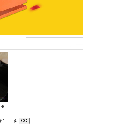
支座
转
页