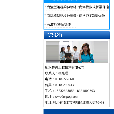
商洛型钢桥梁伸缩缝
商洛模数式桥梁伸缩
商洛梳型钢板伸缩缝
商洛TST弹塑体伸
商洛TSSF轻轨伸
衡水桥兴工程技术有限公司
联系人：张经理
电话：0318-2276600
传真：0318-2989338
手机：15732885858 18331800603
网址：www.hsqxxj.com
地址:河北省衡水市桃城区红旗大街76号}