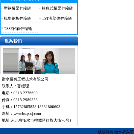
型钢桥梁伸缩缝
模数式桥梁伸缩缝
梳型钢板伸缩缝
TST弹塑体伸缩缝
TSSF轻轨伸缩缝
衡水桥兴工程技术有限公司
联系人：张经理
电话：0318-2276600
传真：0318-2989338
手机：15732885858 18331800603
网址：www.hsqxxj.com
地址:河北省衡水市桃城区红旗大街76号}
版权所有 衡水桥兴