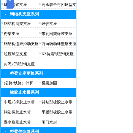
球型盆式支座
高承载全封闭球型支
钢结构支座系列
钢结构网架支座
球铰支座
桁架支座
带孔网架橡胶支座
钢结构连廊滑动支座
万向转动球型钢支座
垃压球型支座
KZ抗震球型钢支座
封闭式球型钢支座
桥梁支座更换系列
(公路/铁路）计算
桥梁加固
橡胶止水带系列
中埋式橡胶止水带
背贴型橡胶止水带
钢边橡胶止水带
平板型橡胶止水带
遇水膨胀止水带
闸门水封
桥梁伸缩缝系列