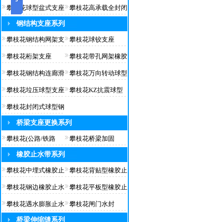
攀枝花球型盆式支座
攀枝花高承载全封闭
钢结构支座系列
攀枝花钢结构网架支
攀枝花球铰支座
攀枝花桁架支座
攀枝花带孔网架橡胶
攀枝花钢结构连廊滑
攀枝花万向转动球型
攀枝花垃压球型支座
攀枝花KZ抗震球型
攀枝花封闭式球型钢
桥梁支座更换系列
攀枝花(公路/铁路
攀枝花桥梁加固
橡胶止水带系列
攀枝花中埋式橡胶止
攀枝花背贴型橡胶止
攀枝花钢边橡胶止水
攀枝花平板型橡胶止
攀枝花遇水膨胀止水
攀枝花闸门水封
桥梁伸缩缝系列