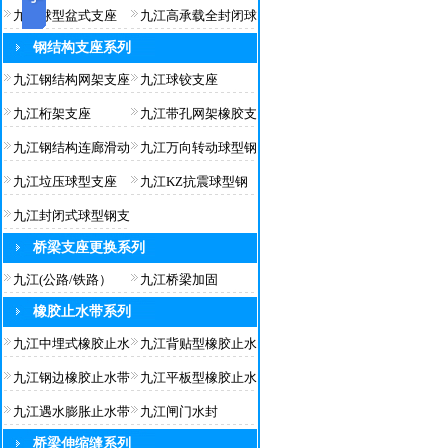
九江球型盆式支座
九江高承载全封闭球
钢结构支座系列
九江钢结构网架支座
九江球铰支座
九江桁架支座
九江带孔网架橡胶支
九江钢结构连廊滑动
九江万向转动球型钢
九江垃压球型支座
九江KZ抗震球型钢
九江封闭式球型钢支
桥梁支座更换系列
九江(公路/铁路）
九江桥梁加固
橡胶止水带系列
九江中埋式橡胶止水
九江背贴型橡胶止水
九江钢边橡胶止水带
九江平板型橡胶止水
九江遇水膨胀止水带
九江闸门水封
桥梁伸缩缝系列