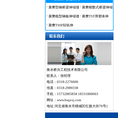
襄樊型钢桥梁伸缩缝
襄樊模数式桥梁伸缩
襄樊梳型钢板伸缩缝
襄樊TST弹塑体伸
襄樊TSSF轻轨伸
衡水桥兴工程技术有限公司
联系人：张经理
电话：0318-2276600
传真：0318-2989338
手机：15732885858 18331800603
网址：www.hsqxxj.com
地址:河北省衡水市桃城区红旗大街76号}