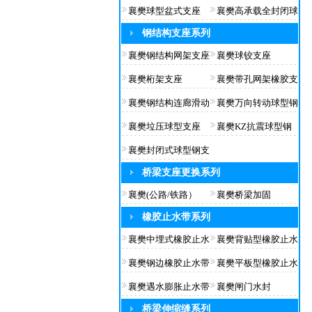
襄樊球型盆式支座
襄樊高承载全封闭球
钢结构支座系列
襄樊钢结构网架支座
襄樊球铰支座
襄樊桁架支座
襄樊带孔网架橡胶支
襄樊钢结构连廊滑动
襄樊万向转动球型钢
襄樊垃压球型支座
襄樊KZ抗震球型钢
襄樊封闭式球型钢支
桥梁支座更换系列
襄樊(公路/铁路）
襄樊桥梁加固
橡胶止水带系列
襄樊中埋式橡胶止水
襄樊背贴型橡胶止水
襄樊钢边橡胶止水带
襄樊平板型橡胶止水
襄樊遇水膨胀止水带
襄樊闸门水封
桥梁伸缩缝系列