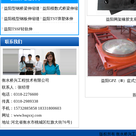
益阳型钢桥梁伸缩缝
益阳模数式桥梁伸缩
益阳梳型钢板伸缩缝
益阳TST弹塑体伸
益阳网架橡胶支
益阳TSSF轻轨伸
衡水桥兴工程技术有限公司
益阳GPZ（Ⅲ）盆式
联系人：张经理
电话：0318-2276600
首
传真：0318-2989338
手机：15732885858 18331800603
网址：www.hsqxxj.com
地址:河北省衡水市桃城区红旗大街76号}
版权所有 衡水桥兴