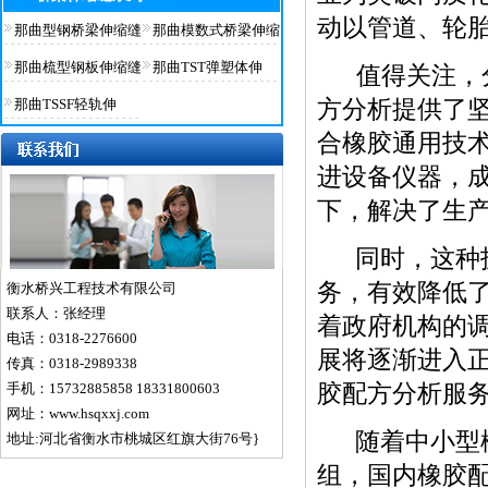
动以管道、轮
那曲型钢桥梁伸缩缝
那曲模数式桥梁伸缩
那曲梳型钢板伸缩缝
那曲TST弹塑体伸
值得关注，分
那曲TSSF轻轨伸
方分析提供了坚
合橡胶通用技
进设备仪器，成
下，解决了生
同时，这种技
务，有效降低
衡水桥兴工程技术有限公司
联系人：张经理
着政府机构的
电话：0318-2276600
展将逐渐进入
传真：0318-2989338
手机：15732885858 18331800603
胶配方分析服
网址：www.hsqxxj.com
随着中小型橡
地址:河北省衡水市桃城区红旗大街76号}
组，国内橡胶