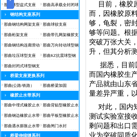
目前，橡胶原
那曲球型盆式支座
那曲高承载全封闭球
而，因橡胶原
钢结构支座系列
够，龟裂，密
那曲钢结构网架支座
那曲球铰支座
够等问题。根据
那曲桁架支座
那曲带孔网架橡胶支
突破万张大关，
那曲钢结构连廊滑动
那曲万向转动球型钢
升，但其分析
那曲垃压球型支座
那曲KZ抗震球型钢
据悉，目前国
那曲封闭式球型钢支
而国内橡胶生
桥梁支座更换系列
产品就由山东
那曲(公路/铁路）
那曲桥梁加固
量差异严重，
橡胶止水带系列
那曲中埋式橡胶止水
那曲背贴型橡胶止水
对此，国内知
测试实验室接收
那曲钢边橡胶止水带
那曲平板型橡胶止水
剩问题和出口
那曲遇水膨胀止水带
那曲闸门水封
业为突破同质
桥梁伸缩缝系列