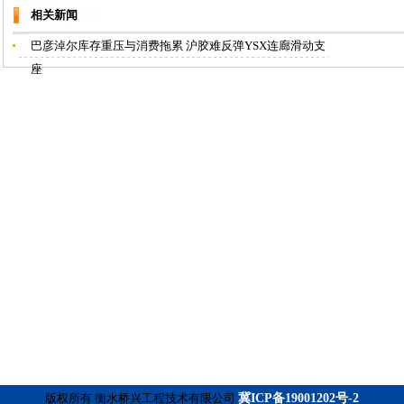
相关新闻
巴彦淖尔库存重压与消费拖累 沪胶难反弹YSX连廊滑动支
座
版权所有 衡水桥兴工程技术有限公司
冀ICP备19001202号-2