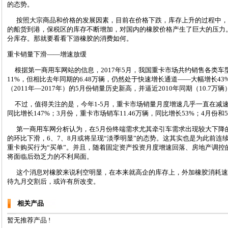
的态势。
按照大宗商品和价格的发展因素，目前在价格下跌，库存上升的过程中，
的船货到港，保税区的库存不断增加，对国内的橡胶价格产生了巨大的压力
分库存。那就要看看下游橡胶的消费如何。
重卡销量下滑——增速放缓
根据第一商用车网站的信息，2017年5月，我国重卡市场共约销售各类车型9.
11%，但相比去年同期的6.48万辆，仍然处于快速增长通道——大幅增长43
（2011年—2017年）的5月份销量历史新高，并逼近2010年同期（10.7万辆
不过，值得关注的是，今年1-5月，重卡市场销量月度增速几乎一直在减速：
同比增长147%；3月份，重卡市场销车11.46万辆，同比增长53%；4月份和
第一商用车网分析认为，在5月份终端需求尤其牵引车需求出现较大下降的
的环比下滑，6、7、8月或将呈现“淡季明显”的态势。这其实也是为此前连续八个
重卡购买行为“买单”。并且，随着固定资产投资月度增速回落、房地产调控
将面临后劲乏力的不利局面。
这个消息对橡胶来说利空明显，在本来就高企的库存上，外加橡胶消耗速
待九月交割后，或许有所改变。
相关产品
暂无推荐产品 !