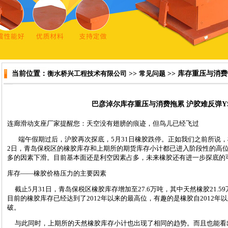
当前位置：
衡水桥兴工程技术有限公司
>>
常见问题
>> 库存重压与消
巴彦淖尔库存重压与消费拖累 沪胶难反弹Y
连廊滑动支座
厂家提醒您：天空没有翅膀的痕迹，但鸟儿已经飞过
端午假期过后，沪胶再次探底，5月31日橡胶跌停。正如我们之前所说，
2日，青岛保税区的橡胶库存和上期所的期货库存小计都已进入阶段性的高
多的因素下滑。目前基本面还是利空因素占多，未来橡胶还有进一步探底的
库存——橡胶价格压力的主要因素
截止5月31日，青岛保税区橡胶库存增加至27.6万吨，其中天然橡胶21.59万
目前的橡胶库存已经达到了2012年以来的最高位，有趣的是橡胶自2012
破。
与此同时，上期所的天然橡胶库存小计也出现了相同的趋势。而且也能看