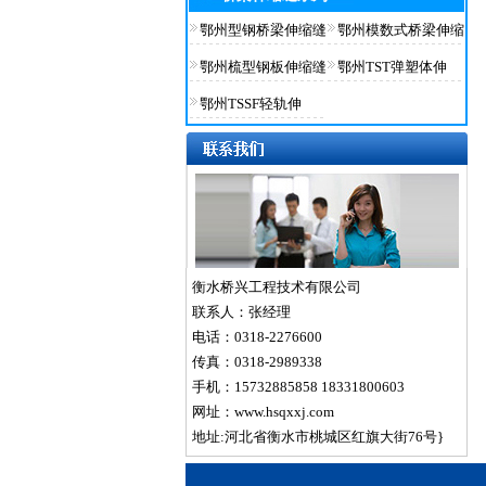
鄂州型钢桥梁伸缩缝
鄂州模数式桥梁伸缩
鄂州梳型钢板伸缩缝
鄂州TST弹塑体伸
鄂州TSSF轻轨伸
衡水桥兴工程技术有限公司
联系人：张经理
电话：0318-2276600
传真：0318-2989338
手机：15732885858 18331800603
网址：www.hsqxxj.com
地址:河北省衡水市桃城区红旗大街76号}