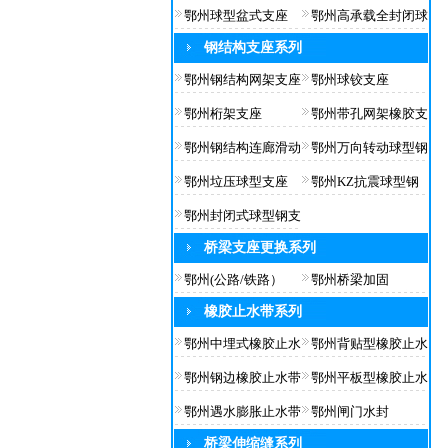
鄂州球型盆式支座
鄂州高承载全封闭球
钢结构支座系列
鄂州钢结构网架支座
鄂州球铰支座
鄂州桁架支座
鄂州带孔网架橡胶支
鄂州钢结构连廊滑动
鄂州万向转动球型钢
鄂州垃压球型支座
鄂州KZ抗震球型钢
鄂州封闭式球型钢支
桥梁支座更换系列
鄂州(公路/铁路）
鄂州桥梁加固
橡胶止水带系列
鄂州中埋式橡胶止水
鄂州背贴型橡胶止水
鄂州钢边橡胶止水带
鄂州平板型橡胶止水
鄂州遇水膨胀止水带
鄂州闸门水封
桥梁伸缩缝系列