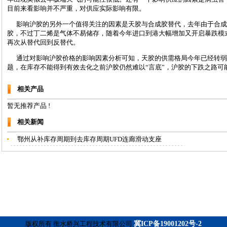
目前来看影响并不严重，对供应实际影响有限。
影响沪胶的另外一个值得关注的因素是天胶与合成胶替代，去年由于合成
胶，不过丁二烯是气体不易储存，随着今年进口到港大幅增加又开启暴跌模
再次从替代回到反替代。
通过对影响沪胶价格的影响因素分析可知，天胶的供需格局今年已经转弱
题，在库存不能得到有效去化之前沪胶仍然难以“言底”，沪胶的下跌之路可
相关产品
暂无推荐产品 !
相关新闻
鄂州从补库存周期到去库存周期UFD连廊滑动支座
版权所有 衡水桥兴工程技术有限公司
冀ICP备19001202号-2