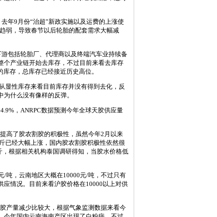
年9月份“治超”新政实施以及运费的上涨使
好影响逐渐趋弱，导致春节以后轮胎的配套需求大幅减
。
游包括轮胎厂、代理商以及终端汽车业持续备
整个产业链开始去库存，不过目前来看去库存
右的库存，总库存已经接近历史高位。
。从显性库存来看目前库存并没有得到去化，反
中为什么没有像样的反弹。
9%，ANRPC数据预测今年全球天胶供应量
提高了胶农割胶的积极性，虽然今年2月以来
公斤已经大幅上涨，国内胶农割胶积极性依然很
公斤，根据相关机构泰国调研得知，当胶水价格低
吨，云南地区大概在10000元/吨，不过只有
应情况。目前来看沪胶价格在10000以上对供
胶产量减少比较大，根据气象监测数据来看今
，今年国内云南海南产区出现了白粉病，不过