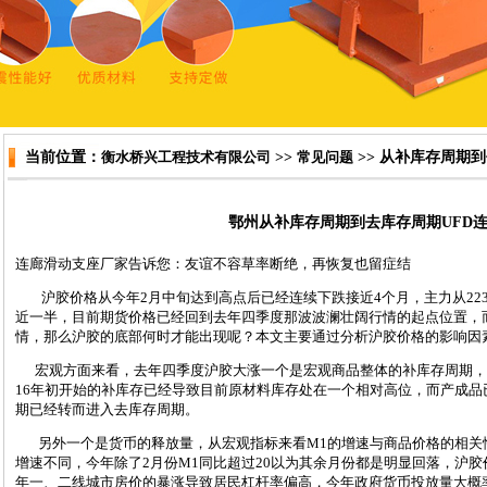
当前位置：
衡水桥兴工程技术有限公司
>>
常见问题
>> 从补库存周期
鄂州从补库存周期到去库存周期UFD
连廊滑动支座
厂家告诉您：友谊不容草率断绝，再恢复也留症结
沪胶价格从今年2月中旬达到高点后已经连续下跌接近4个月，主力从2231
近一半，目前期货价格已经回到去年四季度那波波澜壮阔行情的起点位置，
情，那么沪胶的底部何时才能出现呢？本文主要通过分析沪胶价格的影响因素
宏观方面来看，去年四季度沪胶大涨一个是宏观商品整体的补库存周期，通
16年初开始的补库存已经导致目前原材料库存处在一个相对高位，而产成
期已经转而进入去库存周期。
另外一个是货币的释放量，从宏观指标来看M1的增速与商品价格的相关性
增速不同，今年除了2月份M1同比超过20以为其余月份都是明显回落，沪
年一、二线城市房价的暴涨导致居民杠杆率偏高，今年政府货币投放量大概