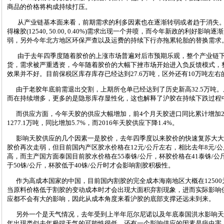
商品的价格将构成持续打压。
从产业链基本面来看，前期需求的利多因素也在逐渐转弱或者趋于消失。去
得橡胶(12540, 50.00, 0.40%)需求出现一个井喷，而今年新政的利
弱，另外今年北方地区环保严查以及运费的持续下行亦拖累轮胎的替换需求
由于去年四季度随着胶价的上涨市场普遍对后市预期乐观，整个产业链下
货，需求被严重透资，今年随着胶价的大幅下挫市场开始进入负反馈模式，
效果并不好。目前保税区库存库存已经达到27.6万吨，区外还有10万吨左
由于老胶年底前需退出交割，上期所仓单已经达到了历史新高32.5万吨
而在持续增多，更多的是隐形库存显性化，这也解释了沪胶在持续下跌过程
而供应方面，今年天胶的供应大幅增加，前4个月天胶进口同比累计增加24.
1277.1万吨，同比增加5.7%，而2016年天胶供应下降1.4%。
影响天胶供应的几个因素一是胶价，去年四季度以来胶价的快速复苏大大
胶价再次走弱，但目前国内产区胶水价格在12元/公斤左右，相比去年8元/
高，而主产国方面泰国目前胶水价格在55泰铢/公斤，杯胶价格在41泰铢/
于50铢/公斤，杯胶低于40铢/公斤时才会影响割胶积极性。
作为高成本国家的中国，目前国内割胶的完全成本海南地区大概在12500元/
当原料价格低于割胶的变动成本时才会出现大面积弃割现象，进而实际影响供
应都不会有大的影响，因此从成本角度来看沪胶的底部支撑还远未到来。
另外一个是天气情况，去年受到上半年厄尔尼诺以及年底泰国洪水影响天
年出现类似去年极端天气的可能性很低。还有一个影响供应的因素是病虫害