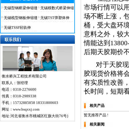
市场行情可以用
无锡型钢桥梁伸缩缝
无锡模数式桥梁伸缩
场不断上涨，包
无锡梳型钢板伸缩缝
无锡TST弹塑体伸
桶，受大盘环境
无锡TSSF轻轨伸
意料之外，较
情能达到1380
后期天胶期价
对于天胶现货
胶现货价格将
衡水桥兴工程技术有限公司
有实质性改善
联系人：张经理
电话：0318-2276600
长时间，短期
传真：0318-2989338
手机：15732885858 18331800603
相关产品
网址：www.hsqxxj.com
暂无推荐产品 !
地址:河北省衡水市桃城区红旗大街76号}
相关新闻