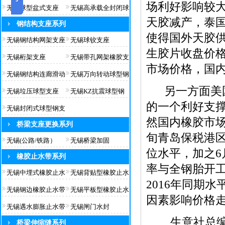
场利好影响较
无锡球型盆式支座
无锡高承载全封闭球
天胶减产，泰
钢结构支座系列
使得国外天胶供
无锡钢结构网架支座
无锡球铰支座
生胶片收盘价格
无锡桁架支座
无锡带孔网架橡胶支
市场价格，国
无锡钢结构连廊滑动
无锡万向转动球型钢
另一方面美国
无锡垃压球型支座
无锡KZ抗震球型钢
的一个利好支
无锡封闭式球型钢支
然国内橡胶市
桥梁支座更换系列
旬青岛保税港区
无锡(公路/铁路）
无锡桥梁加固
位水平，加之
橡胶止水带系列
率与全钢胎开
无锡中埋式橡胶止水
无锡背贴型橡胶止水
2016年同期
无锡钢边橡胶止水带
无锡平板型橡胶止水
因素影响价格
无锡遇水膨胀止水带
无锡闸门水封
生意社总编、
桥梁伸缩缝系列