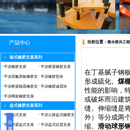
当前位置：
衡水桥兴工程
板式橡胶支座系列
平凉橡胶支座
平凉桥梁橡胶支座
在丁基腻子钢
平凉四氟滑板橡胶支
平凉橡胶垫块
形成硫化。
煤
平凉桥梁隔震橡胶支
平凉橡胶减震块
性能的影响，
平凉网架橡胶支座
或破坏而沿建
盆式橡胶支座系列
缝。伸缩缝是
平凉盆式支座
平凉公路盆式橡胶支
外）等分成两
平凉桥梁盆式支座
平凉盆式抗震支座
缩。
滑动球形