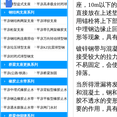
座，10m以下
平凉球型盆式支座
平凉高承载全封闭球
直接放在上述
钢结构支座系列
用锚栓将上下
平凉钢结构网架支座
平凉球铰支座
中埋钢边缘止
平凉桁架支座
平凉带孔网架橡胶支
形等现象，具
平凉钢结构连廊滑动
平凉万向转动球型钢
平凉垃压球型支座
平凉KZ抗震球型钢
镀锌钢带与混
接受较大的拉
平凉封闭式球型钢支
不易固定，会
桥梁支座更换系列
掉落。
平凉(公路/铁路）
平凉桥梁加固
橡胶止水带系列
当所得泄漏将
平凉中埋式橡胶止水
平凉背贴型橡胶止水
和混凝土，钢
平凉钢边橡胶止水带
平凉平板型橡胶止水
胶不透水的变
平凉遇水膨胀止水带
平凉闸门水封
要的作用，具
桥梁伸缩缝系列