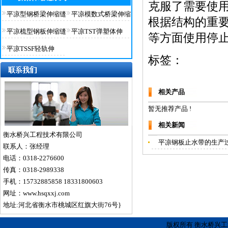
克服了需要使
平凉型钢桥梁伸缩缝
平凉模数式桥梁伸缩
根据结构的重
平凉梳型钢板伸缩缝
平凉TST弹塑体伸
等方面使用停止
平凉TSSF轻轨伸
标签：
相关产品
暂无推荐产品 !
相关新闻
衡水桥兴工程技术有限公司
平凉钢板止水带的生产
联系人：张经理
电话：0318-2276600
传真：0318-2989338
手机：15732885858 18331800603
网址：www.hsqxxj.com
地址:河北省衡水市桃城区红旗大街76号}
版权所有 衡水桥兴