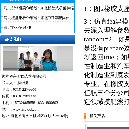
1：图2橡胶支
海北型钢桥梁伸缩缝
海北模数式桥梁伸缩
海北梳型钢板伸缩缝
海北TST弹塑体伸
3：仿真fea
海北TSSF轻轨伸
去深入理解参数
random=
是没有prep
就返回true
性制造业和汽
化制造业到底
衡水桥兴工程技术有限公司
专业。在橡胶
联系人：张经理
电话：0318-2276600
任职三个分公
传真：0318-2989338
造领域摸爬滚
手机：15732885858 18331800603
网址：www.hsqxxj.com
地址:河北省衡水市桃城区红旗大街76号}
相关产品