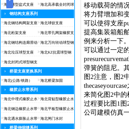
移动载荷的情
海北球型盆式支座
海北高承载全封闭球
将力臂增加和
钢结构支座系列
可以使得支座pu
海北钢结构网架支座
海北球铰支座
提高集装箱船
海北桁架支座
海北带孔网架橡胶支
例来分析一下。建
海北钢结构连廊滑动
海北万向转动球型钢
可以通过一定的
海北垃压球型支座
海北KZ抗震球型钢
presurecur
海北封闭式球型钢支
弹簧的阻尼。其中x
桥梁支座更换系列
图2注意，图2中
海北(公路/铁路）
海北桥梁加固
thecasey
橡胶止水带系列
来简化图2中的
海北中埋式橡胶止水
海北背贴型橡胶止水
过程要比图1图
海北钢边橡胶止水带
海北平板型橡胶止水
公司建模仿真
海北遇水膨胀止水带
海北闸门水封
桥梁伸缩缝系列