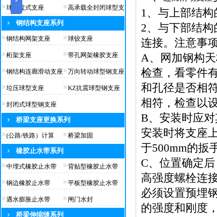
球型盆式支座
高承载全封闭球型支
1、与上部结
钢结构支座系列
2、与下部结
钢结构网架支座
球铰支座
连接。注意事
桁架支座
带孔网架橡胶支座
A、网加钢构
检查，看零件
钢结构连廊滑动支座
万向转动球型钢支座
和孔径是否相
垃压球型支座
KZ抗震球型钢支座
相符，检查以
封闭式球型钢支座
B、安装时应
桥梁支座更换系列
安装时将支座
(公路/铁路）计算
桥梁加固
于500mm的
橡胶止水带系列
C、位置确定
中埋式橡胶止水带
背贴型橡胶止水带
高强度螺栓连
钢边橡胶止水带
平板型橡胶止水带
必须设置预埋
遇水膨胀止水带
闸门水封
的强度和刚度
桥梁伸缩缝系列