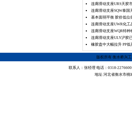
连廊滑动支座URS天胶
连廊滑动支座SQW泰国
基本面弱平衡 胶价低位
连廊滑动支座UWR化工
连廊滑动支座WQR特种
连廊滑动支座ULY沪胶
橡胶盘中大幅拉升 PP低
版权所有 衡水桥兴
联系人：张经理 电话：0318-2276600 传真
地址:河北省衡水市桃城区红