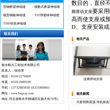
数目的，直径
型钢桥梁伸缩缝
模数式桥梁伸缩缝
要采用
廊滑动支座
梳型钢板伸缩缝
TST弹塑体伸缩缝
高而使支座或
TSSF轻轨伸缩缝
D、支座安装
相关产品
衡水桥兴工程技术有限公司
联系人：张经理
电话：0318-2276600
连廊滑动支座
传真：0318-2989338
手机：15732885858 18331800603
网址：www.hsqxxj.com
相关新闻
地址:河北省衡水市桃城区红旗大街76号}
天胶弱势震荡 寻机探底