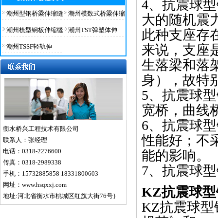
4、抗震球
潮州型钢桥梁伸缩缝
潮州模数式桥梁伸缩
大的随机震
潮州梳型钢板伸缩缝
潮州TST弹塑体伸
此种支座存
来说，支座
潮州TSSF轻轨伸
生落梁和落
身），故特
5、抗震球
宽桥，曲线
6、抗震球型
衡水桥兴工程技术有限公司
性能好；不
联系人：张经理
电话：0318-2276600
能的影响。
传真：0318-2989338
7、抗震球
手机：15732885858 18331800603
网址：www.hsqxxj.com
KZ抗震球
地址:河北省衡水市桃城区红旗大街76号}
KZ抗震球型钢