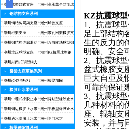
潮州球型盆式支座
潮州高承载全封闭球
KZ抗震球
钢结构支座系列
1、抗震球
潮州钢结构网架支座
潮州球铰支座
足上部结构
潮州桁架支座
潮州带孔网架橡胶支
生的反力的
潮州钢结构连廊滑动
潮州万向转动球型钢
明确、安全
潮州垃压球型支座
潮州KZ抗震球型钢
2、抗震球
潮州封闭式球型钢支
盆式橡胶支
桥梁支座更换系列
巨大自重及
潮州(公路/铁路）
潮州桥梁加固
可靠的保证
橡胶止水带系列
3、抗震球
潮州中埋式橡胶止水
潮州背贴型橡胶止水
几种材料的
潮州钢边橡胶止水带
潮州平板型橡胶止水
座、辊轴支
潮州遇水膨胀止水带
潮州闸门水封
安装，并与
桥梁伸缩缝系列