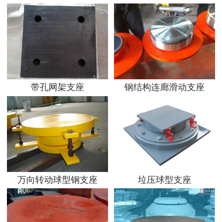
带孔网架支座
钢结构连廊滑动支座
万向转动球型钢支座
垃压球型支座