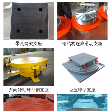
带孔网架支座
钢结构连廊滑动支座
万向转动球型钢支座
垃压球型支座