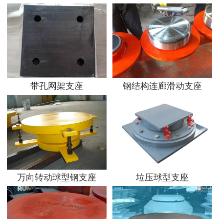
带孔网架支座
钢结构连廊滑动支座
万向转动球型钢支座
垃压球型支座