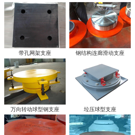
带孔网架支座
钢结构连廊滑动支座
万向转动球型钢支座
垃压球型支座