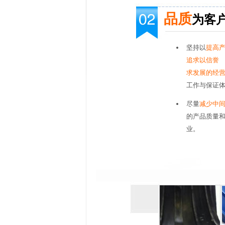
品质
为客
坚持以
提高
追求以信誉
求发展的经
工作与保证
尽量
减少中
的产品质量
业。