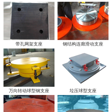
带孔网架支座
钢结构连廊滑动支座
万向转动球型钢支座
垃压球型支座