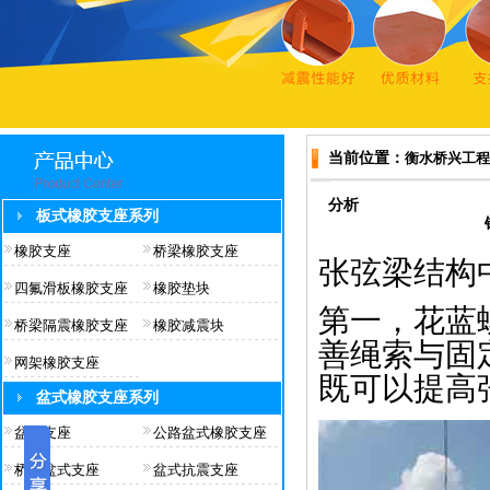
当前位置：
衡水桥兴工程
分析
板式橡胶支座系列
橡胶支座
桥梁橡胶支座
张弦梁结构
四氟滑板橡胶支座
橡胶垫块
第一，花蓝
桥梁隔震橡胶支座
橡胶减震块
善绳索与固
网架橡胶支座
既可以提高
盆式橡胶支座系列
盆式支座
公路盆式橡胶支座
桥梁盆式支座
盆式抗震支座