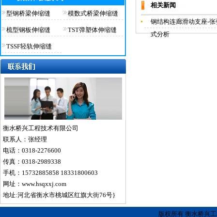
相关新闻
型钢桥梁伸缩缝
模数式桥梁伸缩缝
钢结构连廊滑动支座-
梳型钢板伸缩缝
TST弹塑体伸缩缝
式分析
TSSF轻轨伸缩缝
衡水桥兴工程技术有限公司
联系人：张经理
电话：0318-2276600
传真：0318-2989338
手机：15732885858 18331800603
网址：www.hsqxxj.com
地址:河北省衡水市桃城区红旗大街76号}
版权所有 衡水桥兴