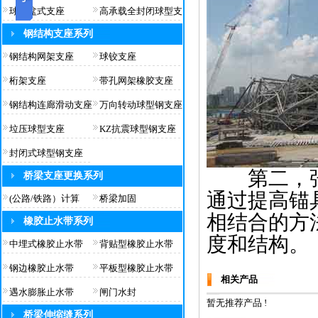
球型盆式支座
高承载全封闭球型支
钢结构支座系列
钢结构网架支座
球铰支座
桁架支座
带孔网架橡胶支座
钢结构连廊滑动支座
万向转动球型钢支座
垃压球型支座
KZ抗震球型钢支座
封闭式球型钢支座
第二，张
桥梁支座更换系列
通过提高锚
(公路/铁路）计算
桥梁加固
相结合的方
橡胶止水带系列
度和结构。
中埋式橡胶止水带
背贴型橡胶止水带
钢边橡胶止水带
平板型橡胶止水带
相关产品
遇水膨胀止水带
闸门水封
暂无推荐产品 !
桥梁伸缩缝系列