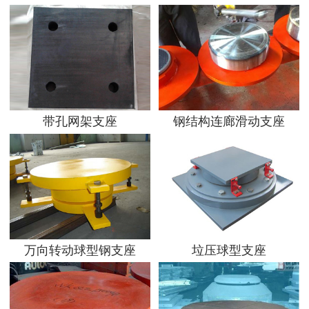
带孔网架支座
钢结构连廊滑动支座
万向转动球型钢支座
垃压球型支座