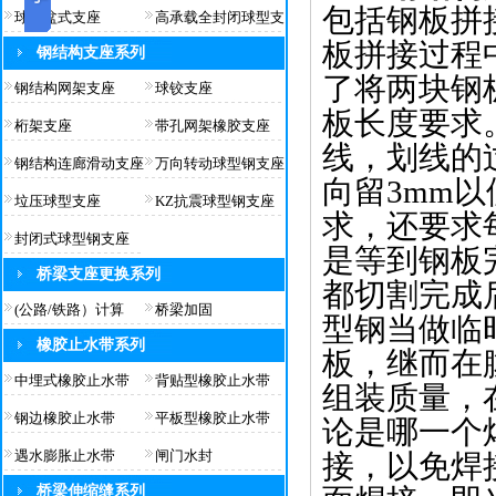
包括钢板拼
球型盆式支座
高承载全封闭球型支
板拼接过程
钢结构支座系列
了将两块钢
钢结构网架支座
球铰支座
板长度要求
桁架支座
带孔网架橡胶支座
线，划线的
钢结构连廊滑动支座
万向转动球型钢支座
向留3mm
垃压球型支座
KZ抗震球型钢支座
求，还要求每
封闭式球型钢支座
是等到钢板
桥梁支座更换系列
都切割完成
(公路/铁路）计算
桥梁加固
型钢当做临
橡胶止水带系列
板，继而在
中埋式橡胶止水带
背贴型橡胶止水带
组装质量，
钢边橡胶止水带
平板型橡胶止水带
论是哪一个
遇水膨胀止水带
闸门水封
接，以免焊
桥梁伸缩缝系列