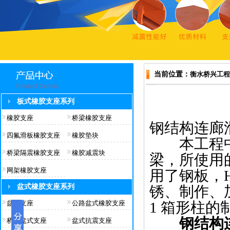
当前位置：
衡水桥兴工程
板式橡胶支座系列
橡胶支座
桥梁橡胶支座
钢结构连廊
四氟滑板橡胶支座
橡胶垫块
本工程中所
桥梁隔震橡胶支座
橡胶减震块
梁，所使用
网架橡胶支座
用了钢板，H
盆式橡胶支座系列
锈、制作、
盆式支座
公路盆式橡胶支座
1 箱形柱的
钢结构
桥梁盆式支座
盆式抗震支座