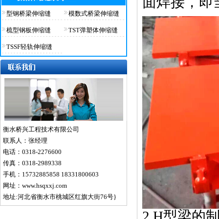
面焊接，即
型钢桥梁伸缩缝
模数式桥梁伸缩缝
梳型钢板伸缩缝
TST弹塑体伸缩缝
TSSF轻轨伸缩缝
衡水桥兴工程技术有限公司
联系人：张经理
电话：0318-2276600
传真：0318-2989338
手机：15732885858 18331800603
网址：www.hsqxxj.com
地址:河北省衡水市桃城区红旗大街76号}
2 H型梁的